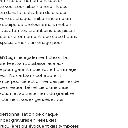
érennité du monument tout en
ue vous souhaitez honorer. Nous
sion dans la réalisation de chaque
vure et chaque finition incarne un
e équipe de professionnels met un
os attentes, créant ainsi des pièces
leur environnement, que ce soit dans
in spécialement aménagé pour
anit
signifie également choisir la
turelle et sa robustesse face aux
nce pour garantir que votre hommage
eur. Nos artisans collaborent
iance pour sélectionner des pierres de
que création bénéficie d'une base
lection et au traitement du granit se
trictement vos exigences et vos
UNÉRAIRE GRANIT 
 personnalisation de chaque
ur des gravures en relief, des
particulières qui évoquent des symboles