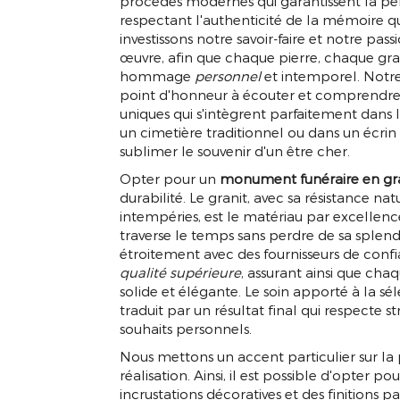
procédés modernes qui garantissent la p
respectant l'authenticité de la mémoire q
investissons notre savoir-faire et notre pas
œuvre, afin que chaque pierre, chaque gra
hommage
personnel
et intemporel. Notr
point d'honneur à écouter et comprendre v
uniques qui s'intègrent parfaitement dans 
un cimetière traditionnel ou dans un écr
sublimer le souvenir d'un être cher.
Opter pour un
monument funéraire en gr
durabilité. Le granit, avec sa résistance na
intempéries, est le matériau par excelle
traverse le temps sans perdre de sa splend
étroitement avec des fournisseurs de conf
qualité supérieure
, assurant ainsi que cha
solide et élégante. Le soin apporté à la sé
traduit par un résultat final qui respecte s
souhaits personnels.
MONUMENT F
Nous mettons un accent particulier sur la
réalisation. Ainsi, il est possible d'opter po
incrustations décoratives et des finitions 