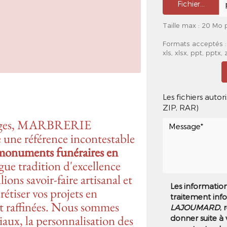
Fichier…
Taille max : 20 Mo p
Formats acceptés : 
xls, xlsx, ppt, pptx, z
Les fichiers auto
ZIP, RAR)
Limoges, MARBRERIE
 référence incontestable
monuments funéraires en
gue tradition d'excellence
lions savoir-faire artisanal et
Les informations
étiser vos projets en
traitement inf
et raffinées. Nous sommes
LAJOUMARD
,
iaux, la personnalisation des
donner suite à