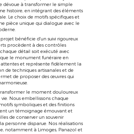
se dévoue à transformer le simple
ne histoire, en intégrant des éléments
 GRATUIT
cale. Le choix de motifs spécifiques et
ne pièce unique qui dialogue avec le
moderne.
projet bénéficie d'un suivi rigoureux
erts procèdent à des contrôles
e chaque détail soit exécuté avec
t que le monument funéraire en
des attentes et représente fidèlement la
n de techniques artisanales et de
rmet de proposer des œuvres qui
 harmonieuse.
 à transformer le moment douloureux
a vie. Nous embellissons chaque
motifs symboliques et des finitions
ument un témoignage émouvant et
les de conserver un souvenir
 la personne disparue. Nos réalisations
ale, notamment à Limoges, Panazol et