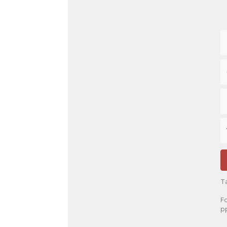
T
Fo
pp