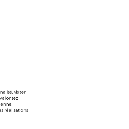
isé, visiter
Valorisez
ienne.
s réalisations