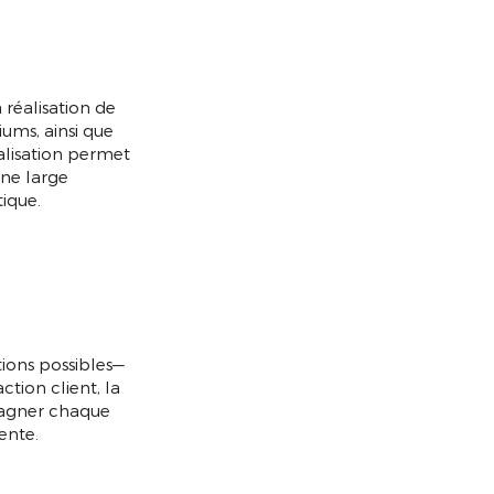
 réalisation de
ms, ainsi que
alisation permet
ne large
ique.
tions possibles—
ction client, la
pagner chaque
ente.