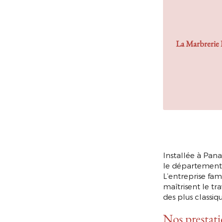
La Marbrerie L
Installée à Pana
le département 
L’entreprise fam
maîtrisent le tr
des plus classiq
Nos prestati