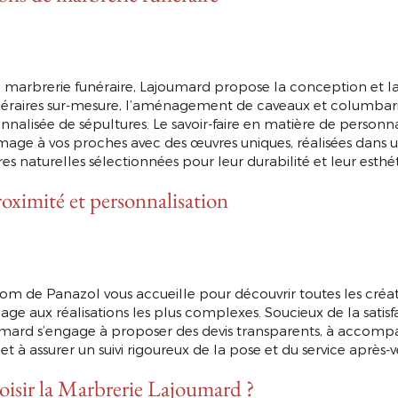
a marbrerie funéraire, Lajoumard propose la conception et la
raires sur-mesure, l’aménagement de caveaux et columbariu
nnalisée de sépultures. Le savoir-faire en matière de personn
ge à vos proches avec des œuvres uniques, réalisées dans u
 naturelles sélectionnées pour leur durabilité et leur esthét
roximité et personnalisation
oom de Panazol vous accueille pour découvrir toutes les créa
age aux réalisations les plus complexes. Soucieux de la satisfa
mard s’engage à proposer des devis transparents, à accom
et à assurer un suivi rigoureux de la pose et du service après-v
isir la Marbrerie Lajoumard ?