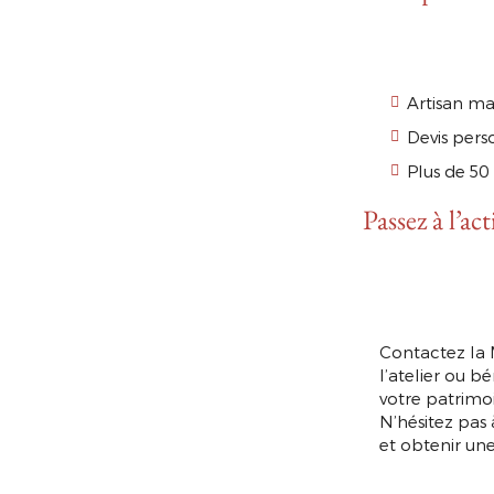
Artisan ma
Devis per
Plus de 50
ACTUALITÉS
Passez à l’act
APPELEZ-NOUS
DEVIS
Contactez la M
l’atelier ou b
votre patrimoi
N’hésitez pas 
et obtenir une