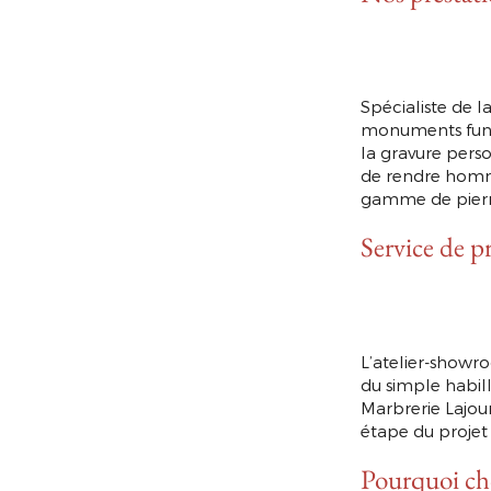
Spécialiste de l
monuments funé
la gravure perso
de rendre homma
gamme de pierres
Service de p
L’atelier-showr
du simple habill
Marbrerie Lajou
étape du projet 
Pourquoi cho