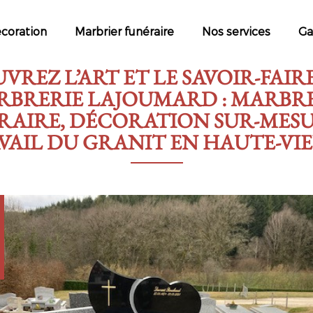
écoration
Marbrier funéraire
Nos services
Ga
REZ L’ART ET LE SAVOIR-FAIR
BRERIE LAJOUMARD : MARBR
RAIRE, DÉCORATION SUR-MESU
VAIL DU GRANIT EN HAUTE-VI